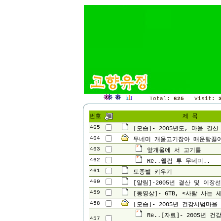
Total:
625
Visit:
번호
제 목
465
[모습]- 2005년도, 마을 결산
464
무네미 개울고기잡아 매운탕끓
463
앞개울에 서 고기를
462
Re..웰컴 투 무네미..
461
토종벌 키우기
460
[알림]-2005년 결산 및 이장
459
[동영상]- GTB, <사람 사는 세
458
[모습]- 2005년 건강시범마을
Re..[자료]- 2005년 
457