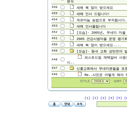
분석
456
새해 복 많이 받으세요
455
새해 인사 드립니다!
454
게르마늄 농법으로 부자됩시다.
453
새해 인사올립니다
452
[모습]- 2005년, 무네미 마을
451
2005 건강시범마을 운영 평가
450
새해 복 많이 받으세요....
449
[모습]- 동네 교회 성탄전야 발
퍼스트드림 재택알바 사원
448
시..
447
신흥교회에서 무네미분들을 초
446
Re..사진은 어떻게 해야 
STYLE
SORT
[1]
[2]
[3]
[4]
[5]
[