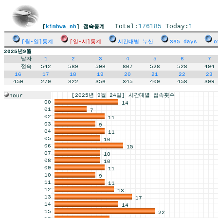
Total:
176185
Today:
1
[
kimhwa_nh
] 접속통계
[월-일]통계
[일-시]통계
시간대별 누산
365 days
o
2025년9월
날자
1
2
3
4
5
6
7
접속
542
589
508
807
528
528
494
16
17
18
19
20
21
22
23
450
279
322
356
345
409
458
399
[2025년 9월 24일] 시간대별 접속횟수
hour
00
14
01
7
02
11
03
9
04
11
05
10
06
15
07
10
08
10
09
11
10
9
11
11
12
13
13
17
14
14
15
22