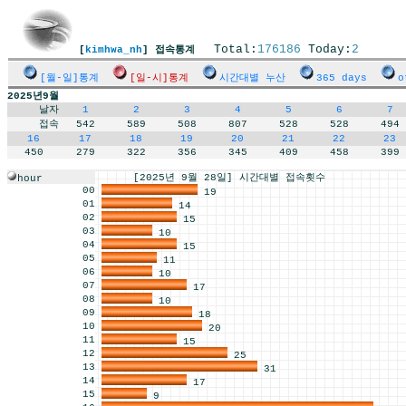
Total:
176186
Today:
2
[
kimhwa_nh
] 접속통계
[월-일]통계
[일-시]통계
시간대별 누산
365 days
o
2025년9월
날자
1
2
3
4
5
6
7
접속
542
589
508
807
528
528
494
16
17
18
19
20
21
22
23
450
279
322
356
345
409
458
399
[2025년 9월 28일] 시간대별 접속횟수
hour
00
19
01
14
02
15
03
10
04
15
05
11
06
10
07
17
08
10
09
18
10
20
11
15
12
25
13
31
14
17
15
9