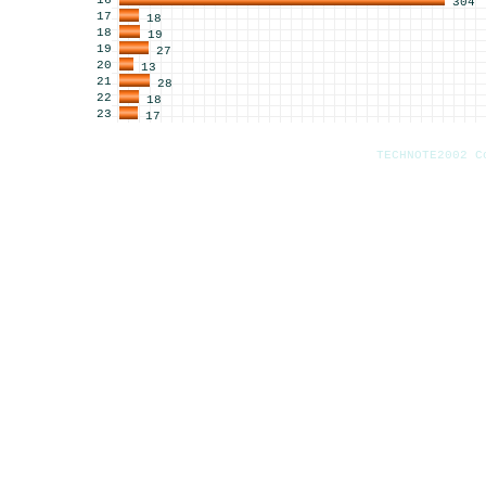
16
304
17
18
18
19
19
27
20
13
21
28
22
18
23
17
TECHNOTE2002 C