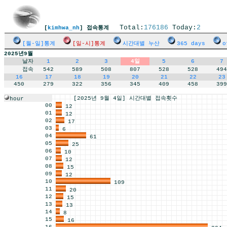
Total:
176186
Today:
2
[
kimhwa_nh
] 접속통계
[월-일]통계
[일-시]통계
시간대별 누산
365 days
o
2025년9월
날자
1
2
3
4일
5
6
7
접속
542
589
508
807
528
528
494
16
17
18
19
20
21
22
23
450
279
322
356
345
409
458
399
[2025년 9월 4일] 시간대별 접속횟수
hour
00
12
01
12
02
17
03
6
04
61
05
25
06
10
07
12
08
15
09
12
10
109
11
20
12
15
13
13
14
8
15
16