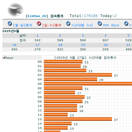
Total:
176186
Today:
2
[
kimhwa_nh
] 접속통계
[월-일]통계
[일-시]통계
시간대별 누산
365 days
o
2025년9월
날자
1
2
3
4
5
접속
542
589
508
807
528
16
17
18
19
20
21
450
279
322
356
345
409
[2025년 9월 27일] 시간대별 접속횟수
hour
00
21
01
20
02
23
03
37
04
29
05
06
21
07
17
08
22
09
21
10
18
11
18
12
13
13
37
14
15
15
13