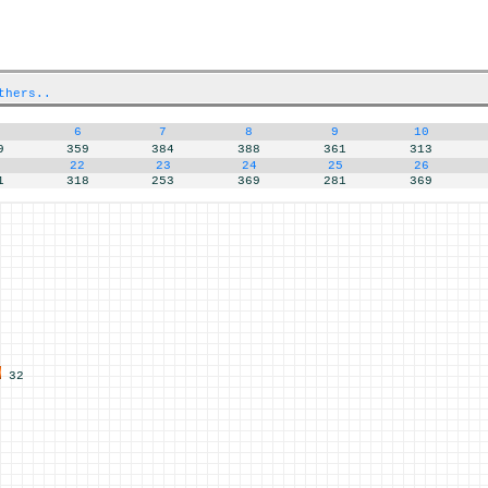
thers..
6
7
8
9
10
9
359
384
388
361
313
22
23
24
25
26
1
318
253
369
281
369
32