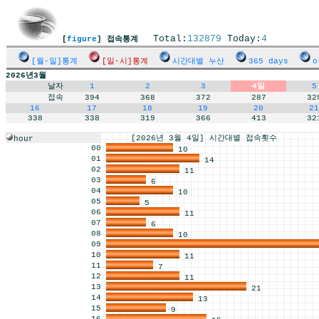
Total:
132879
Today:
4
[
figure
] 접속통계
[월-일]통계
[일-시]통계
시간대별 누산
365 days
o
2026년3월
날자
1
2
3
4일
5
접속
394
368
372
287
32
16
17
18
19
20
21
338
338
319
366
413
32
[2026년 3월 4일] 시간대별 접속횟수
hour
00
10
01
14
02
11
03
6
04
10
05
5
06
11
07
6
08
10
09
10
11
11
7
12
11
13
21
14
13
15
9