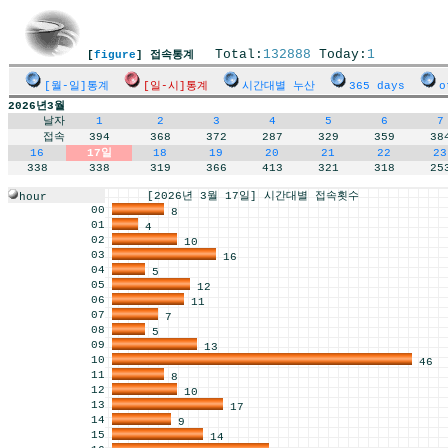
Total:
132888
Today:
1
[
figure
] 접속통계
[월-일]통계
[일-시]통계
시간대별 누산
365 days
o
2026년3월
날자
1
2
3
4
5
6
7
접속
394
368
372
287
329
359
38
16
17일
18
19
20
21
22
23
338
338
319
366
413
321
318
25
[2026년 3월 17일] 시간대별 접속횟수
hour
00
8
01
4
02
10
03
16
04
5
05
12
06
11
07
7
08
5
09
13
10
46
11
8
12
10
13
17
14
9
15
14