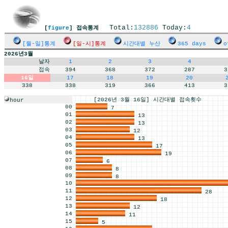
Total:
132886
Today:
4
[
figure
] 접속통계
[월-일]통계
[일-시]통계
시간대별 누산
365 days
o
2026년3월
날자
1
2
3
4
접속
394
368
372
287
3
16일
17
18
19
20
338
338
319
366
413
3
[2026년 3월 16일] 시간대별 접속횟수
hour
00
7
01
13
02
13
03
12
04
13
05
17
06
19
07
6
08
8
09
8
10
11
28
12
18
13
12
14
11
15
5