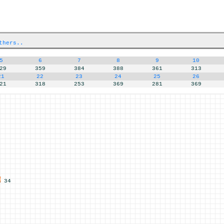
thers..
5
6
7
8
9
10
29
359
384
388
361
313
21
22
23
24
25
26
21
318
253
369
281
369
34