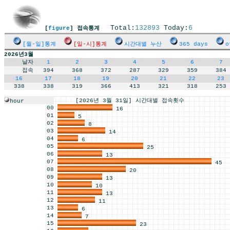
Total:
132893
Today:
6
[
figure
] 접속통계
[월-일]통계
[일-시]통계
시간대별 누산
365 days
o
2026년3월
날자
1
2
3
4
5
6
7
접속
394
368
372
287
329
359
384
16
17
18
19
20
21
22
23
338
338
319
366
413
321
318
253
[2026년 3월 31일] 시간대별 접속횟수
hour
00
16
01
5
02
8
03
14
04
6
05
25
06
13
07
45
08
20
09
13
10
10
11
13
12
11
13
6
14
7
15
23