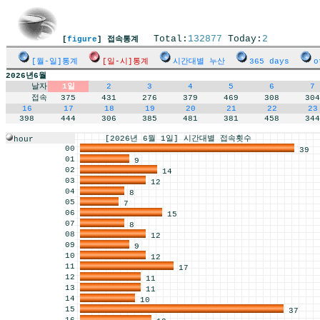
Total:
132877
Today:
2
[
figure
] 접속통계
[월-일]통계
[일-시]통계
시간대별 누산
365 days
o
2026년6월
날자
1일
2
3
4
5
6
7
접속
375
431
276
379
469
308
304
16
17
18
19
20
21
22
23
398
444
306
385
481
381
458
344
[2026년 6월 1일] 시간대별 접속횟수
hour
00
39
01
9
02
14
03
12
04
8
05
7
06
15
07
8
08
12
09
9
10
12
11
17
12
11
13
11
14
10
15
37