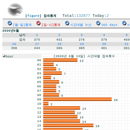
Total:
132877
Today:
2
[
figure
] 접속통계
[월-일]통계
[일-시]통계
시간대별 누산
365 days
o
2026년6월
날자
1
2
3
4
5
접속
375
431
276
379
469
16
17
18
19
20
21
398
444
306
385
481
381
[2026년 6월 13일] 시간대별 접속횟수
hour
00
13
01
4
02
5
03
7
04
3
05
6
06
5
07
5
08
6
09
26
10
2
11
14
12
12
13
13
14
14
15
19