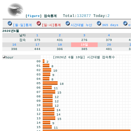
Total:
132877
Today:
2
[
figure
] 접속통계
[월-일]통계
[일-시]통계
시간대별 누산
365 days
o
2026년6월
날자
1
2
3
4
접속
375
431
276
379
4
16
17
18
19일
20
398
444
306
385
481
3
[2026년 6월 19일] 시간대별 접속횟수
hour
00
2
01
8
02
10
03
9
04
8
05
18
06
11
07
15
08
12
09
12
10
12
11
14
12
14
13
15
14
9
15
11