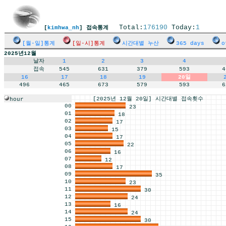
Total:
176190
Today:
1
[
kimhwa_nh
] 접속통계
[월-일]통계
[일-시]통계
시간대별 누산
365 days
o
2025년12월
날자
1
2
3
4
접속
545
631
379
593
4
16
17
18
19
20일
496
465
673
579
593
6
[2025년 12월 20일] 시간대별 접속횟수
hour
00
23
01
18
02
17
03
15
04
17
05
22
06
16
07
12
08
17
09
35
10
23
11
30
12
24
13
16
14
24
15
30