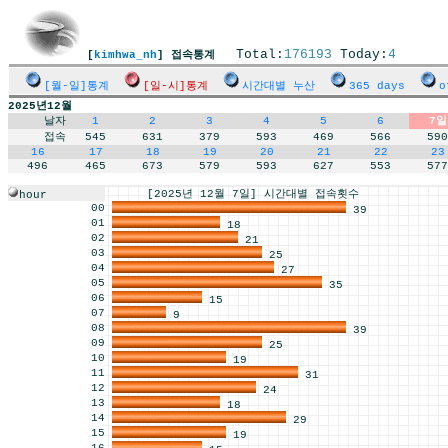
Total:
176193
Today:
4
[
kimhwa_nh
] 접속통계
[월-일]통계
[일-시]통계
시간대별 누산
365 days
o
2025년12월
날자
1
2
3
4
5
6
7일
접속
545
631
379
593
469
566
590
16
17
18
19
20
21
22
23
496
465
673
579
593
627
553
577
[2025년 12월 7일] 시간대별 접속횟수
hour
00
39
01
18
02
21
03
25
04
27
05
35
06
15
07
9
08
39
09
25
10
19
11
31
12
24
13
18
14
29
15
19