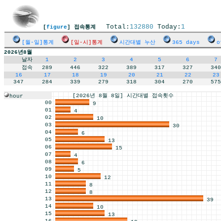
Total:
132880
Today:
1
[
figure
] 접속통계
[월-일]통계
[일-시]통계
시간대별 누산
365 days
o
2026년8월
날자
1
2
3
4
5
6
7
접속
289
446
322
389
317
327
340
16
17
18
19
20
21
22
23
347
284
339
279
318
304
270
575
[2026년 8월 8일] 시간대별 접속횟수
hour
00
9
01
4
02
10
03
30
04
6
05
13
06
15
07
4
08
6
09
5
10
12
11
8
12
8
13
39
14
10
15
13