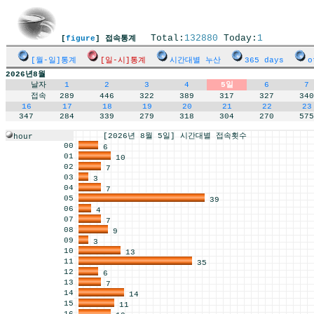
Total:
132880
Today:
1
[
figure
] 접속통계
[월-일]통계
[일-시]통계
시간대별 누산
365 days
o
2026년8월
날자
1
2
3
4
5일
6
7
접속
289
446
322
389
317
327
340
16
17
18
19
20
21
22
23
347
284
339
279
318
304
270
575
[2026년 8월 5일] 시간대별 접속횟수
hour
00
6
01
10
02
7
03
3
04
7
05
39
06
4
07
7
08
9
09
3
10
13
11
35
12
6
13
7
14
14
15
11