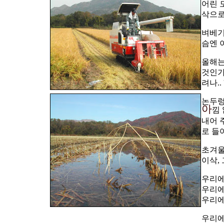
어린 
삭으로
벼베기
슴엔 
올해는
것인가
려나..
논두렁
아
낌
내어 
로 들
초겨울
이삭, 
우리에
우리에
우리에
우리에