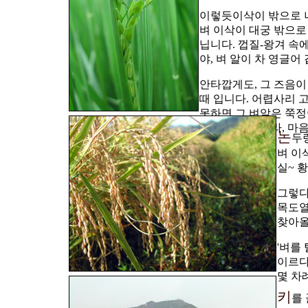
이렇듯이삭이 밖으로 나
벼 이삭이 대궁 밖으로 
닙니다. 껍질-왕겨 속
야, 벼 알이 차 영글어
안타깝게도, 그 즈음이
때 입니다. 어렵사리 
못하면 그 벼알은 쭉정
해 농사 망칠세라, 마
논
두
벼 이
실~ 
그렇다
목도열
찾아올
'벼를
이르다
몇 차
키
를