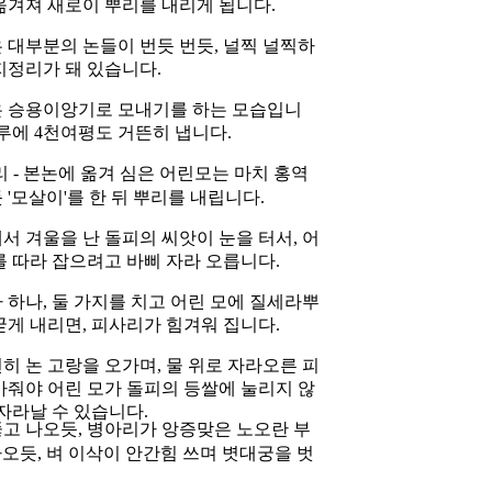
옮겨져 새로이 뿌리를 내리게 됩니다.
 대부분의 논들이 번듯 번듯, 널찍 널찍하
지정리가 돼 있습니다.
 승용이앙기로 모내기를 하는 모습입니
하루에 4천여평도 거뜬히 냅니다.
리 - 본논에 옮겨 심은 어린모는 마치 홍역
 '모살이'를 한 뒤 뿌리를 내립니다.
서 겨울을 난 돌피의 씨앗이 눈을 터서, 어
를 따라 잡으려고 바삐 자라 오릅니다.
 하나, 둘 가지를 치고 어린 모에 질세라뿌
굳게 내리면, 피사리가 힘겨워 집니다.
히 논 고랑을 오가며, 물 위로 자라오른 피
아줘야 어린 모가 돌피의 등쌀에 눌리지 않
 자라날 수 있습니다.
뚫고 나오듯, 병아리가 앙증맞은 노오란 부
나오듯, 벼 이삭이 안간힘 쓰며 볏대궁을 벗