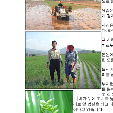
으로 
요즘은
게 경
사진은
다. 
피
사
치르듯
본논에
린 모
돌피가
리를 
부지런
를 뽑
고 잘
나
비가 누에 고치를 
리로 알 껍질을 깨고 
어나고 있습니다.