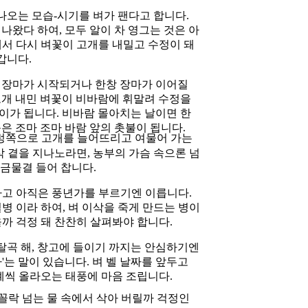
오는 모습-시기를 벼가 팬다고 합니다.
나왔다 하여, 모두 알이 차 영그는 것은 아
에서 다시 벼꽃이 고개를 내밀고 수정이 돼
 갑니다.
 장마가 시작되거나 한창 장마가 이어질
고개 내민 벼꽃이 비바람에 휘말려 수정을
이가 됩니다. 비바람 몰아치는 날이면 한
음은 조마 조마 바람 앞의 촛불이 됩니다.
렁쪽으로 고개를 늘어뜨리고 여물어 가는
삭 곁을 지나노라면, 농부의 가슴 속으론 넘
황금물결 들어 찹니다.
고 아직은 풍년가를 부르기엔 이릅니다.
병 이라 하여, 벼 이삭을 죽게 만드는 병이
까 걱정 돼 찬찬히 살펴봐야 합니다.
 탈곡 해, 창고에 들이기 까지는 안심하기엔
'는 말이 있습니다. 벼 벨 날짜를 앞두고
례씩 올라오는 태풍에 마음 조립니다.
 꼴락 넘는 물 속에서 삭아 버릴까 걱정인