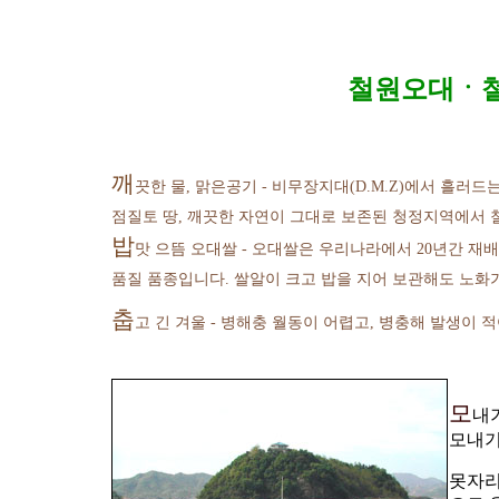
철원오대ㆍ
깨
끗한 물, 맑은공기 - 비무장지대(D.M.Z)에서 흘러드
점질토 땅, 깨끗한 자연이 그대로 보존된 청정지역에서 
밥
맛 으뜸 오대쌀 - 오대쌀은 우리나라에서 20년간 재
품질 품종입니다. 쌀알이 크고 밥을 지어 보관해도 노화
춥
고 긴 겨울 - 병해충 월동이 어렵고, 병충해 발생이 
모
내기
모내기
못자리