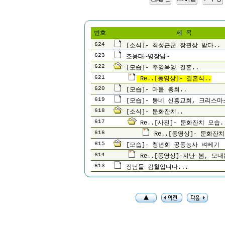
번호
제 목
624
[소식]- 최성근군 장관상 받다..
623
조용태~병장님~
622
[모습]- 주영옥양 결혼..
621
Re..[동영상]- 결혼식..
620
[모습]- 마을 총회..
619
[모습]- 동네 신흥교회, 크리스마
618
[소식]- 문화잔치..
617
Re..[사진]- 문화잔치 모습.
616
Re..[동영상]- 문화잔치
615
[모습]- 청년회 공동농사 벼베기
614
Re..[동영상]-지난 봄, 모내
613
장남들 김철입니다...