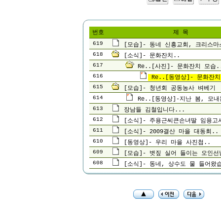
번호
제 목
619
[모습]- 동네 신흥교회, 크리스마
618
[소식]- 문화잔치..
617
Re..[사진]- 문화잔치 모습.
616
Re..[동영상]- 문화잔치
615
[모습]- 청년회 공동농사 벼베기
614
Re..[동영상]-지난 봄, 모내
613
장남들 김철입니다...
612
[소식]- 주용근씨큰손녀딸 임용고
611
[소식]- 2009결산 마을 대동회..
610
[동영상]- 우리 마을 사진첩..
609
[모습]- 볏짚 실어 들이는 오인선
608
[소식]- 동네, 상수도 물 들어왔