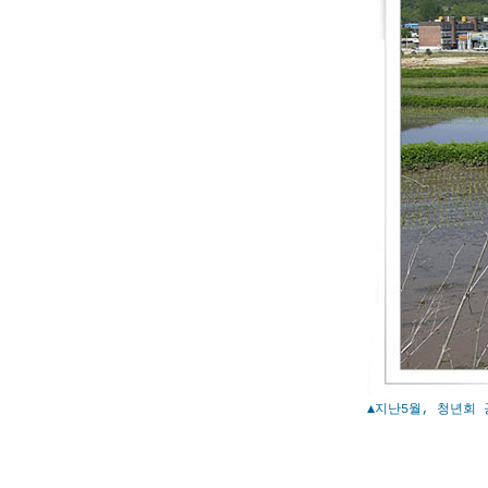
▲지난5월, 청년회