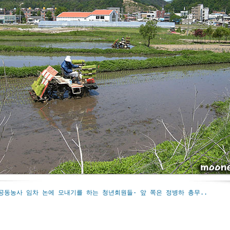
 공동농사 임차 논에 모내기를 하는 청년회원들- 앞 쪽은 정병하 총무..