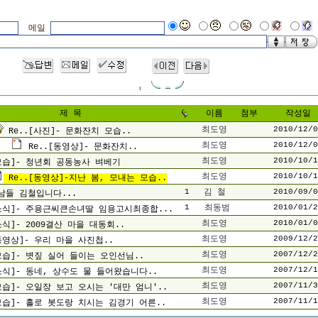
메일
제 목
이름
첨부
작성일
최도영
2010/12/0
Re..[사진]- 문화잔치 모습..
최도영
2010/12/0
Re..[동영상]- 문화잔치..
최도영
2010/10/1
모습]- 청년회 공동농사 벼베기
최도영
2010/10/1
Re..[동영상]-지난 봄, 모내는 모습..
1
김 철
2010/09/0
남들 김철입니다...
1
최동범
2010/01/2
소식]- 주용근씨큰손녀딸 임용고시최종합...
최도영
2010/01/0
소식]- 2009결산 마을 대동회..
최도영
2009/12/2
동영상]- 우리 마을 사진첩..
최도영
2007/12/2
모습]- 볏짚 실어 들이는 오인선님..
최도영
2007/12/1
소식]- 동네, 상수도 물 들어왔습니다..
최도영
2007/11/3
모습]- 오일장 보고 오시는 '대만 엄니'..
최도영
2007/11/1
모습]- 홀로 봇도랑 치시는 김경기 어른..