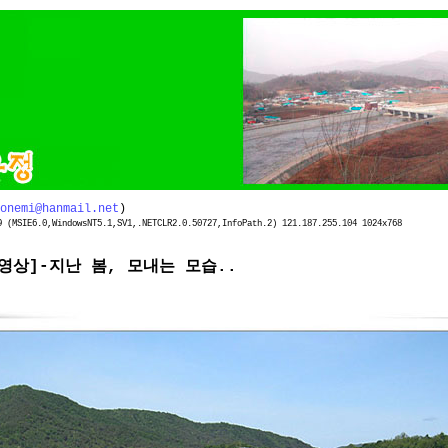
onemi@hanmail.net
)
(MSIE6.0,WindowsNT5.1,SV1,.NETCLR2.0.50727,InfoPath.2) 121.187.255.104 1024x768
동영상]-지난 봄, 모내는 모습..