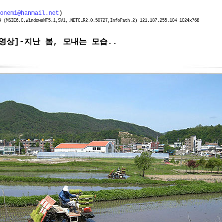
onemi@hanmail.net
)
(MSIE6.0,WindowsNT5.1,SV1,.NETCLR2.0.50727,InfoPath.2) 121.187.255.104 1024x768
동영상]-지난 봄, 모내는 모습..