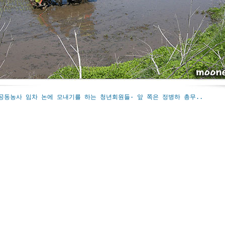
 공동농사 임차 논에 모내기를 하는 청년회원들- 앞 쪽은 정병하 총무..