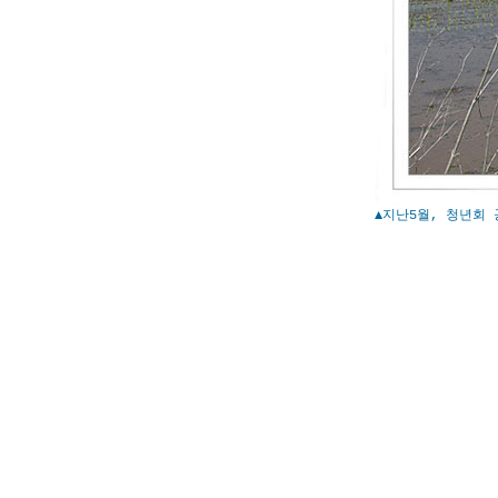
▲지난5월, 청년회