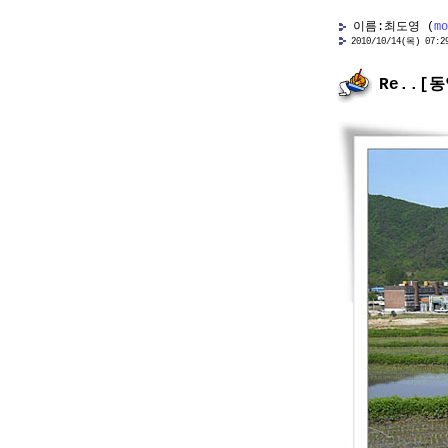
이름:최도영 (
mo
2010/10/14(목) 07:29 
Re..[