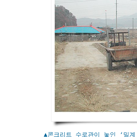
▲콘크리트 수로관이 놓인 ‘밀계