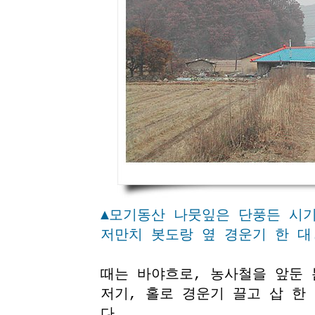
▲모기동산 나뭇잎은 단풍든 시기
저만치 봇도랑 옆 경운기 한 대
때는 바야흐로, 농사철을 앞둔 
저기, 홀로 경운기 끌고 삽 한
다.