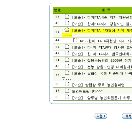
번호
제 목
47
[모습]- 한미FTA비준 저지 차량선전
46
[모습]- 한미FTA저지 강원도민 궐
[모습]- 한미FTA 4차협상 저지 제
45
1....
44
Re..한미FTA 4차협상 저지 제
43
[모습]- 한·미 FTA반대 강사단 교육
42
[모습]- 한·미FTA저지 범국민대회.
41
[모습]- 철원군농민회 2006년 정기
40
[모습]- 전농 강원도연맹 대의원대회
[모습]- 쌀협상 국회 비준반대 나
39
투...
38
[모습]-쌀협상 무효 농민총파업
37
도안해드립니다^^*
36
[모습]- 암투병 농민회원돕기 하루 