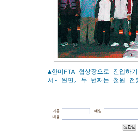
▲한미FTA 협상장으로 진입하
서- 왼편, 두 번째는 철원 전
이름
메일
내용