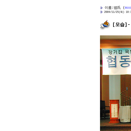
이름:볍氏 (
moo
2004/11/25(목) 10:1
[모습]