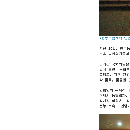
▲협동조합개혁 입
지난 20일, 전
소속 농민회원들과
강기갑 국회의원은
크게 보면, 농협
그리고, 지역 단
각 품목, 품종별
입법안의 구체적 
현재의 농협법과,
강기갑 의원은, 강
전농 소속 도연맹