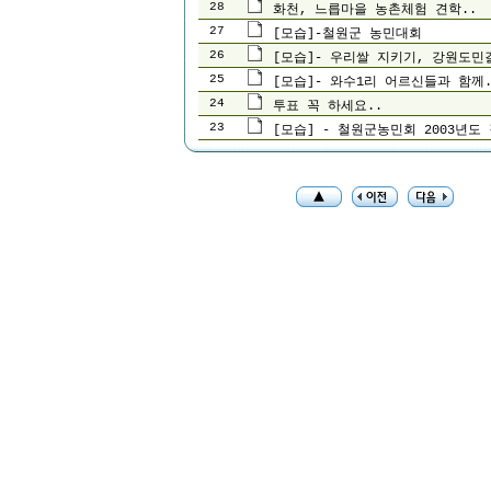
28
화천, 느릅마을 농촌체험 견학..
27
[모습]-철원군 농민대회
26
[모습]- 우리쌀 지키기, 강원도민
25
[모습]- 와수1리 어르신들과 함께.
24
투표 꼭 하세요..
23
[모습] - 철원군농민회 2003년도