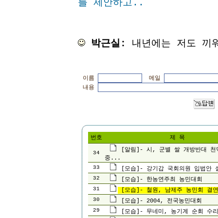
를 제안하고..
박근실:
내년에는 저도 끼워주세
이름
메일
내용
번호
제 목
[알림]- 시, 군별 쌀 개방반대 
34
중...
33
[모습]- 강기갑 국회의원 입법안 
32
[모습]- 한농연주최 농민대회
31
[모습]- 철원, 남제주 농민회 결연
30
[모습]- 2004, 전국농민대회
29
[모습]- 무네미, 농기계 순회 수리