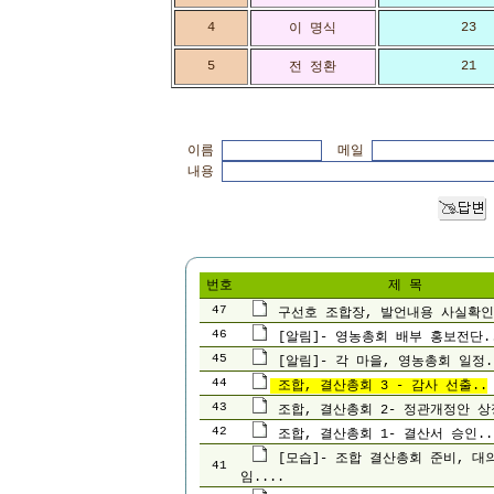
4
23
이 명식
5
21
전 정환
이름
메일
내용
번호
제 목
47
구선호 조합장, 발언내용 사실확인
46
[알림]- 영농총회 배부 홍보전단.
45
[알림]- 각 마을, 영농총회 일정.
44
조합, 결산총회 3 - 감사 선출..
43
조합, 결산총회 2- 정관개정안 상
42
조합, 결산총회 1- 결산서 승인..
[모습]- 조합 결산총회 준비, 대
41
임....