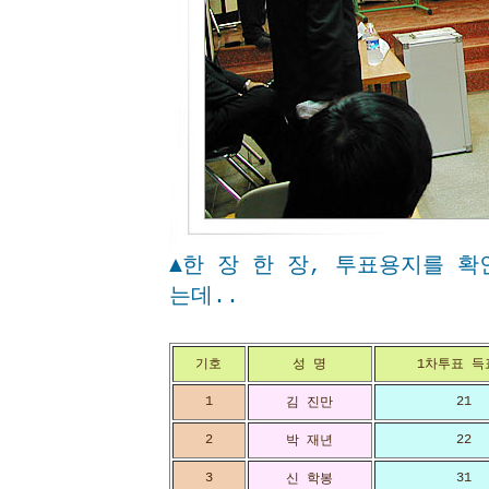
▲한 장 한 장, 투표용지를 
는데..
기호
성 명
1차투표 득
1
21
김 진만
2
22
박 재년
3
31
신 학봉