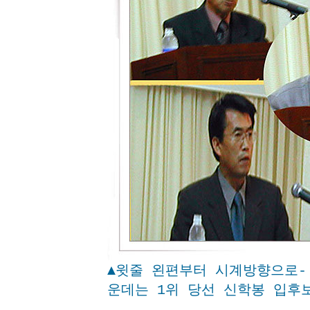
▲윗줄 왼편부터 시계방향으로- 
운데는 1위 당선 신학봉 입후보