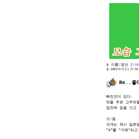
이름:앞산 (
rok
2003/5/7(수) 17:03 
Re..
빠진것이 있다.
밧줄 주로 고무밧
짐칸에 짐을 싯고 
으~음
각개는 옥시 일본
"X"를 "가께"라고