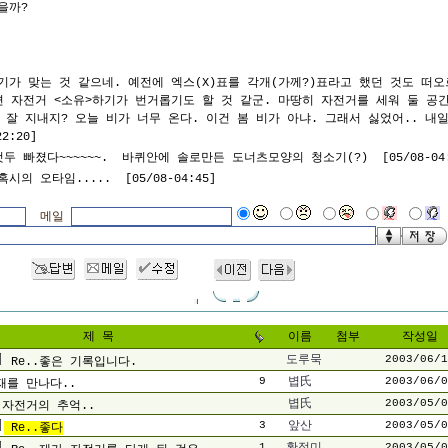
을까?
가 맞는 것 같으네. 예전에 엑스(X)표를 각개(가께?)표라고 했던 것도 떠오
 자전거 <소유>하기가 번거롭기도 할 것 같군. 마땅히 자전거를 세워 둘 공
 잘 지내지? 오늘 비가 너무 온다. 이건 봄 비가 아냐. 그래서 싫었어.. 내
2:20]
두 빠졌다~~~~~~. 바퀴안에 솔로만든 도너츠모양의 청소기(?) [05/08-04:
시의 오타임..... [05/08-04:45]
메일
제 목
이름
첨부
작성일
도루묵
2003/06/1
Re..좋은 기록입니다.
9
볍氏
2003/06/0
재를 만나다..
볍氏
2003/05/0
 자전거의 추억..
3
앞산
2003/05/0
Re..좋다
1
2003/05/0