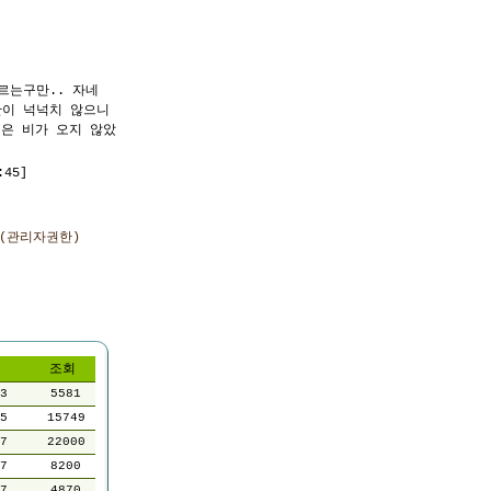
르는구만.. 자네
간이 넉넉치 않으니
일은 비가 오지 않았
45]
(관리자권한)
조회
3
5581
5
15749
7
22000
7
8200
7
4870