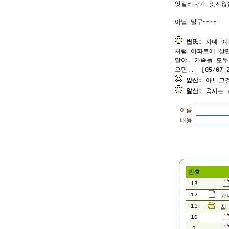
엇갈리다가 맞지않
아님 말구~~~~!
볍氏:
자네 얘기
처럼 아파트에 살면
말야. 가족들 모두
으면.. [05/07-2
앞산:
아! 그것
앞산:
옥시는 혹
이름
내용
번호
13
12
가
11
짐
10
9