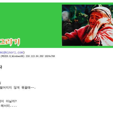
mc@kinori.com
)
(MSIE6.0,Windows98) 210.113.64.202 1024x768
좋다
줄
떨어지지 않게 묶을때~~.
말이 아닐까?
 해서리....