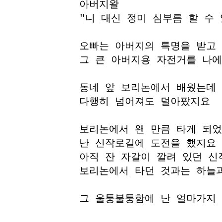
아버지왈
"니 대신 정미 심부름 할 수
오빠는 아버지의 특명을 받고
그 큰 아버지용 자전거를 나
동네 앞 보리논에서 배웠는데
다행히 넘어져도 덜아팠지요
보리논에서 왠 만큼 타게 되었
난 신작로길에 도전을 했지요
아직 잔 자갈이 깔려 있던 신
보리논에서 타던 것과는 하늘
그 울퉁불퉁함에 난 얼마가지