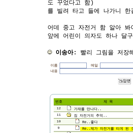
도 꾸었다고 함)
를 빌려 타고 들에 나가니 한
어데 중고 자전거 함 알아 봐
앞에 어린이 의자도 하나 달
이송아:
빨리 그림을 저장해야
이름
메일
내용
번호
제 목
12
가재를 만나다..
11
짐 자전거의 추억..
10
Re..좋다
9
Re..제가 자전거를 타게 된 것