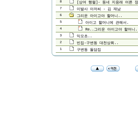
8
[상여 행렬]- 동네 지응래 어른 
7
이발사 아저씨 - 김 재남
6
그리운 아이고야 할머니..
5
아이고 할머니에 관해서.
4
Re..그리운 아이고야 할머니.
3
익모초..
2
빈집-구변동 대천상회..
1
구변동 돌담집