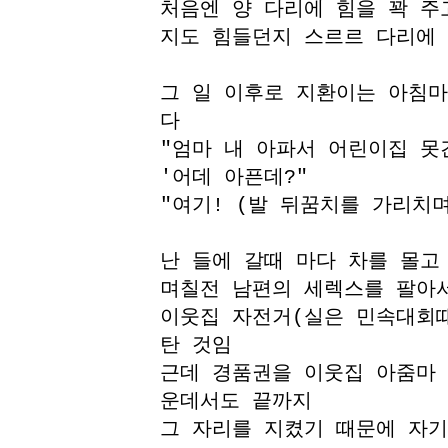
처음엔 양 다리에 힘을 꽉 주
지도 힘들던지 스르르 다리에
그 일 이후로 지환이는 아침
다
"엄마 내 아파서 어린이집 못
'어데 아픈데?"
"여기! (발 뒤꿈치를 가리치
난 들에 갈때 마다 차를 몰고
며칠전 남편의 세렉스를 팔아
이웃집 자전거(실은 민속대회
탄 것임
근데 경품권을 이웃집 아줌마 
운데서도 끝까지
그 자리를 지켰기 때문에 자