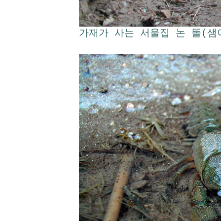
가재가 사는 서울집 논 똘(샘