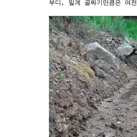
부디, 밀계 골짜기만큼은 여전