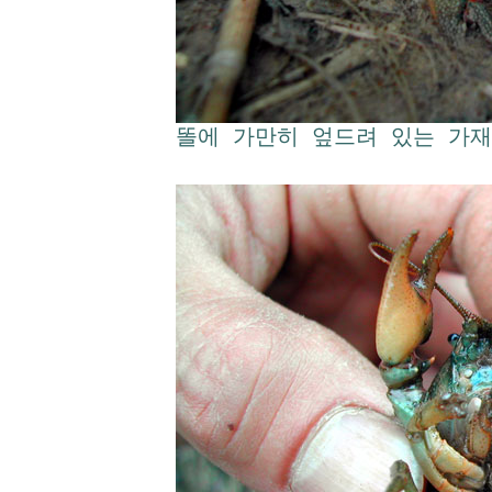
똘에 가만히 엎드려 있는 가재,