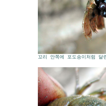
꼬리 안쪽에 포도송이처럼 달린