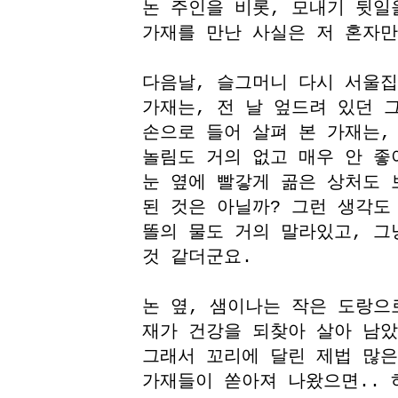
논 주인을 비롯, 모내기 뒷일
가재를 만난 사실은 저 혼자만
다음날, 슬그머니 다시 서울집
가재는, 전 날 엎드려 있던 
손으로 들어 살펴 본 가재는,
놀림도 거의 없고 매우 안 좋
눈 옆에 빨갛게 곪은 상처도 
된 것은 아닐까? 그런 생각도
똘의 물도 거의 말라있고, 그
것 같더군요.
논 옆, 샘이나는 작은 도랑으
재가 건강을 되찾아 살아 남았
그래서 꼬리에 달린 제법 많은
가재들이 쏟아져 나왔으면.. 