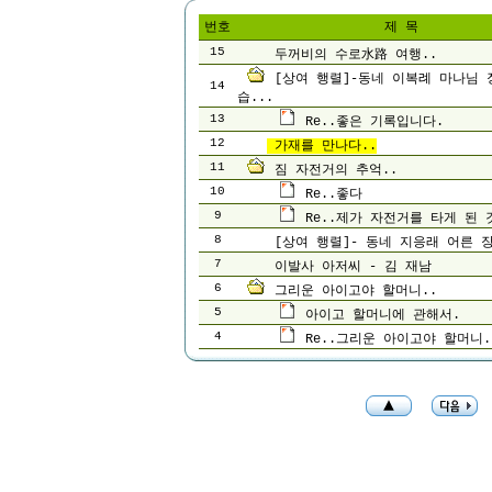
번호
제 목
15
두꺼비의 수로水路 여행..
[상여 행렬]-동네 이복례 마나님 
14
습...
13
Re..좋은 기록입니다.
12
가재를 만나다..
11
짐 자전거의 추억..
10
Re..좋다
9
Re..제가 자전거를 타게 된 것
8
[상여 행렬]- 동네 지응래 어른 
7
이발사 아저씨 - 김 재남
6
그리운 아이고야 할머니..
5
아이고 할머니에 관해서.
4
Re..그리운 아이고야 할머니.