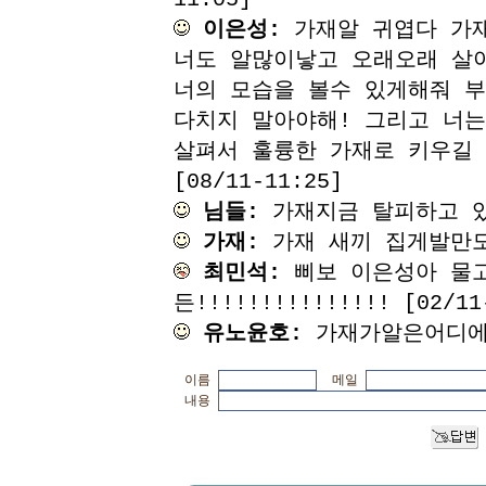
이은성:
가재알 귀엽다 가재
너도 알많이낳고 오래오래 살
너의 모습을 볼수 있게해줘 
다치지 말아야해! 그리고 너는
살펴서 훌륭한 가재로 키우길 
[08/11-11:25]
님들:
가재지금 탈피하고 있잖소
가재:
가재 새끼 집게발만도 안
최민석:
삐보 이은성아 물고
든!!!!!!!!!!!!!!! [02/11
유노윤호:
가재가알은어디에서낳
이름
메일
내용