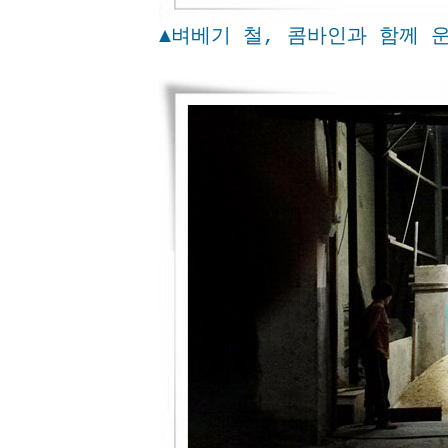
▲벼베기 철, 콤바인과 함께 