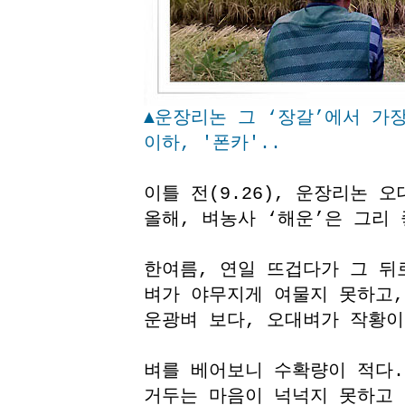
▲운장리논 그 ‘장갈’에서 가
이하, '폰카'..
이틀 전(9.26), 운장리논 
올해, 벼농사 ‘해운’은 그리
한여름, 연일 뜨겁다가 그 뒤
벼가 야무지게 여물지 못하고,
운광벼 보다, 오대벼가 작황이
벼를 베어보니 수확량이 적다.
거두는 마음이 넉넉지 못하고