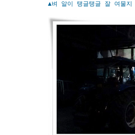
▲벼 알이 탱글탱글 잘 여물지