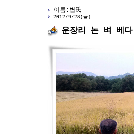
이름:볍氏
2012/9/28(금)
운장리 논 벼 베