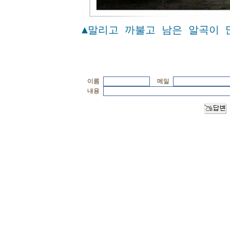
▲말리고 까불고 남은 알곡이 
이름
메일
내용