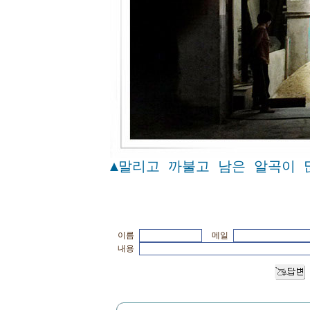
▲말리고 까불고 남은 알곡이 
이름
메일
내용