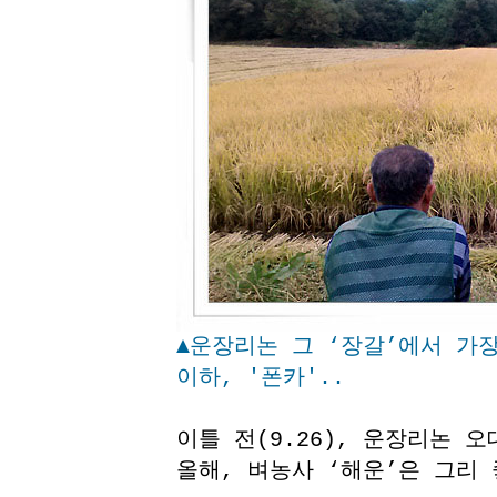
▲운장리논 그 ‘장갈’에서 가
이하, '폰카'..
이틀 전(9.26), 운장리논 
올해, 벼농사 ‘해운’은 그리