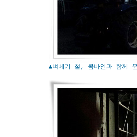
▲벼베기 철, 콤바인과 함께 