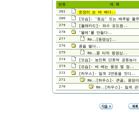
번호
제 목
281
운장리 논 벼 베다..
280
[모습]- '동심' 또는 배추밭 물주
279
[플래카드]- 와수 포도원..
278
'물레'를 만들다..
277
Re..[동영상]..
276
콩을 떨다..
275
Re..콩 타작 동영상..
274
[모습]- 농민회 단호박 공동농사
273
[모습]- 벼 베는 풍경 몇 점..
272
[하우스]- 밀계 2연동을 짓다..
271
Re..[하우스]- 큰골, 웅덩
270
Re..[하우스]- 밀계 