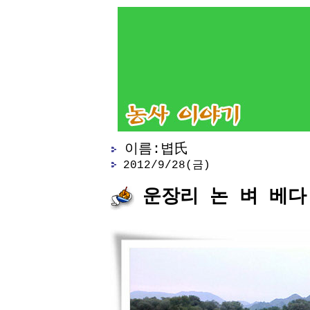
이름:볍氏
2012/9/28(금)
운장리 논 벼 베