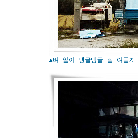
▲벼 알이 탱글탱글 잘 여물지