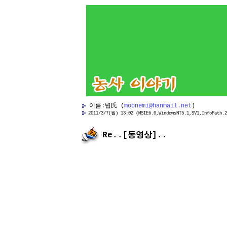
이름:볍氏 (
moonemi@hanmail.net
)
2011/3/7(월) 13:02 (MSIE6.0,WindowsNT5.1,SV1,InfoPath.2
Re..[동영상]..