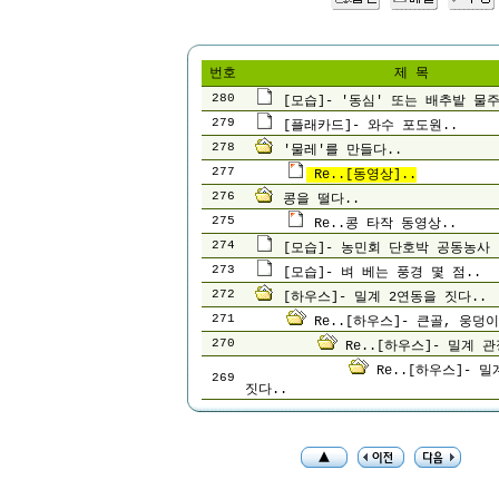
번호
제 목
280
[모습]- '동심' 또는 배추밭 물주
279
[플래카드]- 와수 포도원..
278
'물레'를 만들다..
277
Re..[동영상]..
276
콩을 떨다..
275
Re..콩 타작 동영상..
274
[모습]- 농민회 단호박 공동농사
273
[모습]- 벼 베는 풍경 몇 점..
272
[하우스]- 밀계 2연동을 짓다..
271
Re..[하우스]- 큰골, 웅덩
270
Re..[하우스]- 밀계 
Re..[하우스]- 밀
269
짓다..