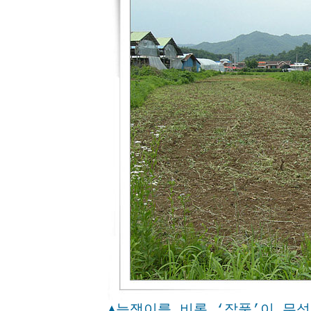
▲능쟁이를 비롯 ‘잡풀’이 무성