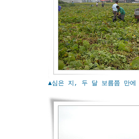
▲심은 지, 두 달 보름쯤 만에