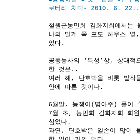
로터리 치다- 2010. 6. 22..
철원군농민회 김화지회에서는 
나의 밀계 쪽 포도 하우스 옆,
었다.
공동농사의 ‘특성’상, 상대적
한 것은..
여러 해, 단호박을 비롯 밭작
안에 따른 것이다.
6월말, 능쟁이(명아주) 풀이 
7월 초, 농민회 김화지회 회
심었다.
과연, 단호박은 일손이 많이 
한 일이 거의 없다.