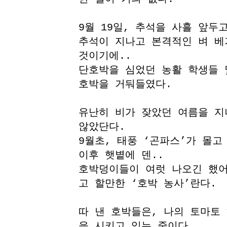
9월 19일, 추석을 사흘 앞두
추석이 지나고 본격적인 벼 베
것이기에..
단호박을 심었던 농활 학생들 
호박을 거둬들였다.
유난히 비가 잦았던 여름을 지
않았단다.
9월초, 태풍 ‘곤파스’가 몰
이후 햇볕에 덴..
호박덩이들이 여럿 나오긴 했어
고 할만한 ‘호박 농사’란다.
따 낸 호박들은, 나의 토마토
을 시키고 있는 중이다.