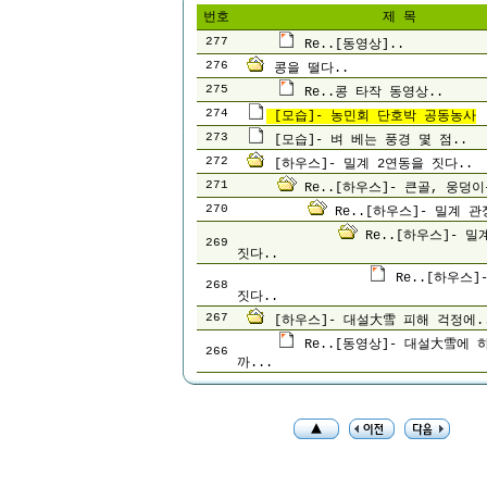
번호
제 목
277
Re..[동영상]..
276
콩을 떨다..
275
Re..콩 타작 동영상..
274
[모습]- 농민회 단호박 공동농사
273
[모습]- 벼 베는 풍경 몇 점..
272
[하우스]- 밀계 2연동을 짓다..
271
Re..[하우스]- 큰골, 웅덩이
270
Re..[하우스]- 밀계 관
Re..[하우스]- 밀
269
짓다..
Re..[하우스]
268
짓다..
267
[하우스]- 대설大雪 피해 걱정에.
Re..[동영상]- 대설大雪에
266
까...