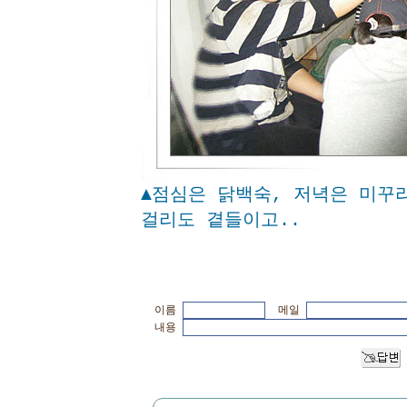
▲점심은 닭백숙, 저녁은 미꾸
걸리도 곁들이고..
이름
메일
내용