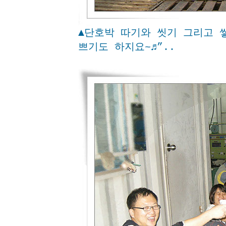
▲단호박 따기와 씻기 그리고 쌓
쁘기도 하지요~♬”..