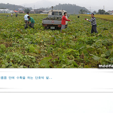
보름쯤 만에 수확을 하는 단호박 밭..