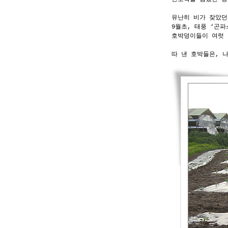
유난히 비가 잦았던
9월초, 태풍 ‘곤
호박덩이들이 여럿 
따 낸 호박들은, 