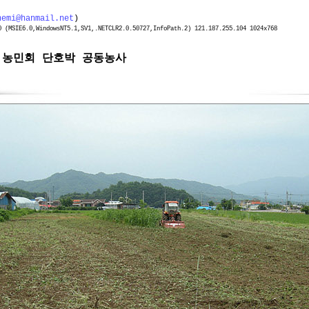
nemi@hanmail.net
)
(MSIE6.0,WindowsNT5.1,SV1,.NETCLR2.0.50727,InfoPath.2) 121.187.255.104 1024x768
- 농민회 단호박 공동농사