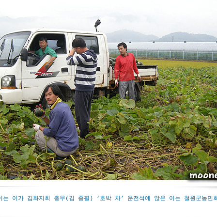
이는 이가 김화지회 총무(김 종필) ‘호박 차’ 운전석에 앉은 이는 철원군농민회