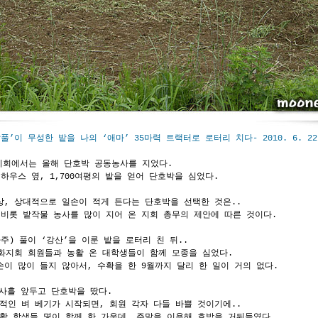
풀’이 무성한 밭을 나의 ‘애마’ 35마력 트랙터로 로터리 치다- 2010. 6. 22
회에서는 올해 단호박 공동농사를 지었다.
하우스 옆, 1,700여평의 밭을 얻어 단호박을 심었다.
상, 상대적으로 일손이 적게 든다는 단호박을 선택한 것은..
 비롯 밭작물 농사를 많이 지어 온 지회 총무의 제안에 따른 것이다.
주) 풀이 ‘강산’을 이룬 밭을 로터리 친 뒤..
김화지회 회원들과 농활 온 대학생들이 함께 모종을 심었다.
손이 많이 들지 않아서, 수확을 한 9월까지 달리 한 일이 거의 없다.
 사흘 앞두고 단호박을 땄다.
적인 벼 베기가 시작되면, 회원 각자 다들 바쁠 것이기에..
활 학생들 몇이 함께 한 가운데, 주말을 이용해 호박을 거둬들였다.