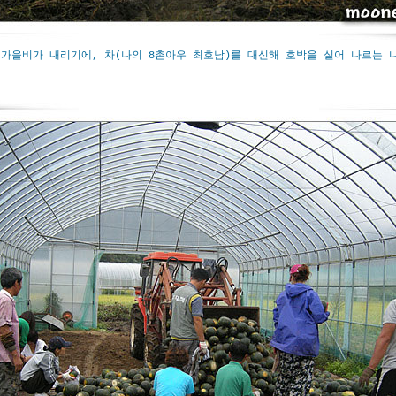
 가을비가 내리기에, 차(나의 8촌아우 최호남)를 대신해 호박을 실어 나르는 