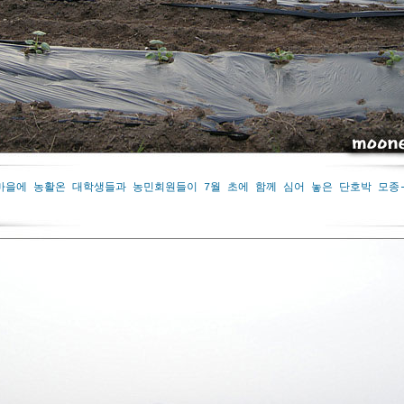
을에 농활온 대학생들과 농민회원들이 7월 초에 함께 심어 놓은 단호박 모종- 20