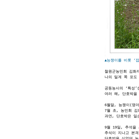
▲능쟁이를 비롯 ‘잡
철원군농민회 김화지
나의 밀계 쪽 포도 
공동농사의 ‘특성’
여러 해, 단호박을
6월말, 능쟁이(명아
7월 초, 농민회 
과연, 단호박은 일
9월 19일, 추석을
추석이 지나고 본격
단호박을 심었던 농