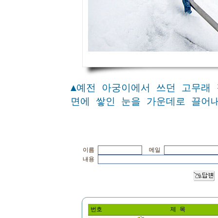
▲예전 아궁이에서 쓰던 고무래 
면에 쌓인 눈을 가운데로 끌어내
이름
메일
내용
번호
제 목