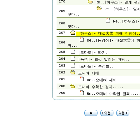
270
Re..[하우스]- 밀계 관
Re..[하우스]- 밀
269
짓다..
Re..[하우스]
268
짓다..
267
[하우스]- 대설大雪 피해 걱정에.
Re..[동영상]- 대설大雪에 
266
까...
265
[토마토]- 따기..
264
[풍경]- 볍씨 말리는 마당..
263
[토마토]- 수정벌..
262
오대벼 재배
261
Re..오대벼 재배
260
오대벼 수확한 결과.....
259
Re..오대벼 수확한 결과....