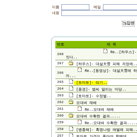
이름
메일
내용
번호
제 목
Re..[하우스]
268
짓다..
267
[하우스]- 대설大雪 피해 걱정에.
Re..[동영상]- 대설大雪에 
266
까...
265
[토마토]- 따기..
264
[풍경]- 볍씨 말리는 마당..
263
[토마토]- 수정벌..
262
오대벼 재배
261
Re..오대벼 재배
260
오대벼 수확한 결과.....
259
Re..오대벼 수확한 결과....
258
[병충해]- 혹명나방 애벌레 피해.
257
토마토 가격이 좋아야 할텐데...