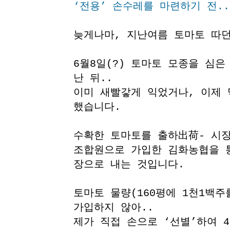
‘전용’ 손수레를 마련하기 전..
늦게나마, 지난여름 토마토 따
6월8일(?) 토마토 모종을 심은
난 뒤..
이미 새빨갛게 익었거나, 이제 
했습니다.
수확한 토마토를 출하出荷- 시장
조합원으로 가입한 김화농협을 통
장으로 내는 것입니다.
토마토 물량(160평에 1천1백
가입하지 않아..
제가 직접 손으로 ‘선별’하여 4