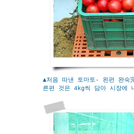
▲처음 따낸 토마토- 왼편 완숙
른편 것은 4kg씩 담아 시장에 