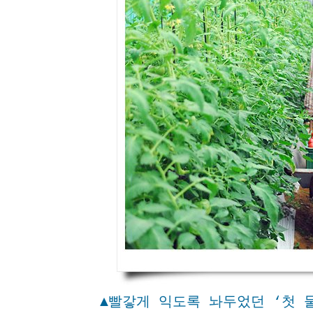
▲빨갛게 익도록 놔두었던 ‘첫 