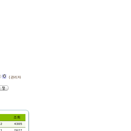
(관리자
조회
12
4305
21
2627