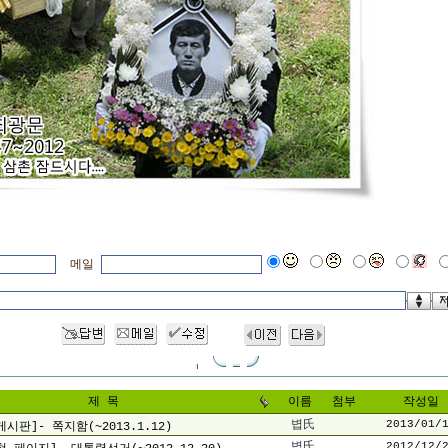
메일
제 목
이름
첨부
작성일
볍氏
2013/01/
게시판]- 쪽지함(~2013.1.12)
볍氏
2012/12/