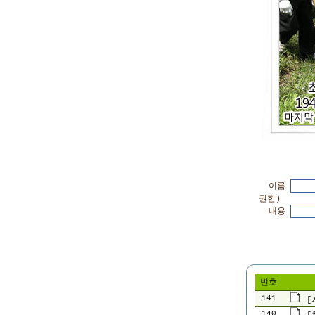
이름
권한)
내용
번호
141
[
140