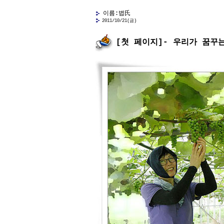
이름:볍氏
2011/10/21(금)
[첫 페이지]- 우리가 꿈꾸는(