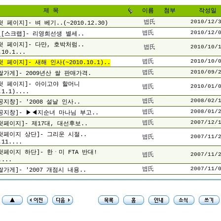
제 목
이름
첨부
작성일
볍氏
2010/12/
첫 페이지]- 벼 베기..(~2010.12.30)
볍氏
2010/12/
[스크랩]- 리영희선생 별세..
첫 페이지]- 다만, 호박처럼..
볍氏
2010/10/
.10.1...
볍氏
2010/10/
첫 페이지]- 새해 인사(~2010.10.1)..
볍氏
2010/09/
쌀가게]- 2009년산 쌀 판매가격.
첫 페이지]- 아이고야 할머니
볍氏
2010/01/
.1.1)....
볍氏
2008/02/
공지창]- '2008 설날 인사..
볍氏
2008/01/
공지창]- ▶◀지순녀 마나님 부고..
볍氏
2007/12/
첫페이지]- 제17대, 대선후보..
첫페이지 상단]- 그리운 시절..
볍氏
2007/11/
.11....
첫페이지 하단]- 한ㆍ미 FTA 반대!
볍氏
2007/11/
....
볍氏
2007/11/
쌀가게]- '2007 개점시 내용..