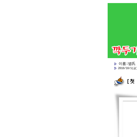
이름:볍氏 
2010/10/1(금
[첫