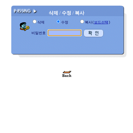
삭제
/
수정
/
복사
삭제
수정
복사(
보드선택
)
비밀번호