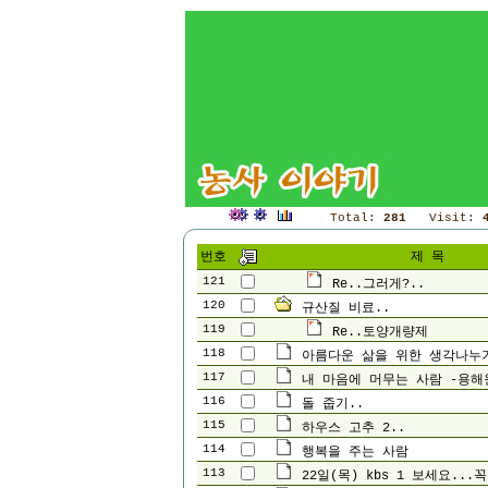
Total:
281
Visit:
번호
제 목
121
Re..그러게?..
120
규산질 비료..
119
Re..토양개량제
118
아름다운 삶을 위한 생각나누
117
내 마음에 머무는 사람 -용해
116
돌 줍기..
115
하우스 고추 2..
114
행복을 주는 사람
113
22일(목) kbs 1 보세요...꼭