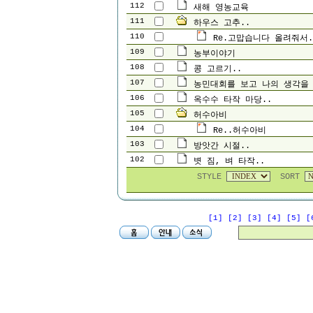
112
새해 영농교육
111
하우스 고추..
110
Re.고맙습니다 올려줘서.
109
농부이야기
108
콩 고르기..
107
농민대회를 보고 나의 생각을 
106
옥수수 타작 마당..
105
허수아비
104
Re..허수아비
103
방앗간 시절..
102
볏 짐, 벼 타작..
STYLE
SORT
[1]
[2]
[3]
[4]
[5]
[