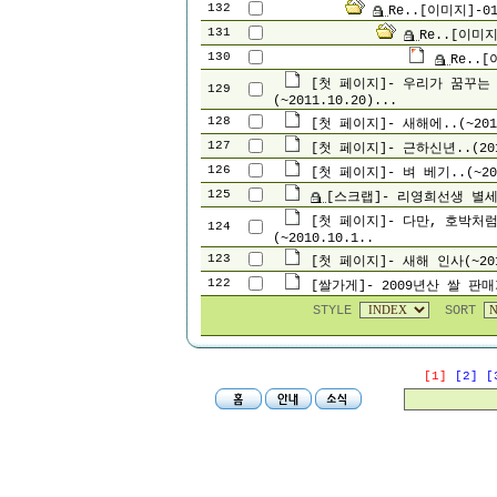
132
Re..[이미지]-01
131
Re..[이미지
130
Re..
[첫 페이지]- 우리가 꿈꾸는
129
(~2011.10.20)...
128
[첫 페이지]- 새해에..(~2011
127
[첫 페이지]- 근하신년..(201
126
[첫 페이지]- 벼 베기..(~201
125
[스크랩]- 리영희선생 별세
[첫 페이지]- 다만, 호박처럼
124
(~2010.10.1..
123
[첫 페이지]- 새해 인사(~201
122
[쌀가게]- 2009년산 쌀 판
STYLE
SORT
[1]
[2]
[