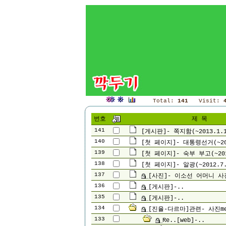
Total:
141
Visit:
번호
제 목
141
[게시판]- 쪽지함(~2013.1.1
140
[첫 페이지]- 대통령선거(~201
139
[첫 페이지]- 숙부 부고(~201
138
[첫 페이지]- 알광(~2012.7.
137
[사진]- 이소선 어머니 사
136
[게시판]-..
135
[게시판]-..
134
[진율-다르마]관련- 사진me+
133
Re..[web]-..