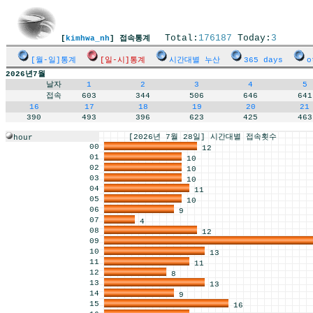
Total:
176187
Today:
3
[
kimhwa_nh
] 접속통계
[월-일]통계
[일-시]통계
시간대별 누산
365 days
o
2026년7월
날자
1
2
3
4
5
접속
603
344
506
646
641
16
17
18
19
20
21
390
493
396
623
425
463
[2026년 7월 28일] 시간대별 접속횟수
hour
00
12
01
10
02
10
03
10
04
11
05
10
06
9
07
4
08
12
09
10
13
11
11
12
8
13
13
14
9
15
16