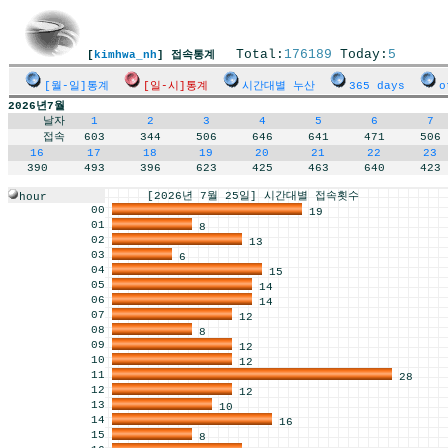
Total:
176189
Today:
5
[
kimhwa_nh
] 접속통계
[월-일]통계
[일-시]통계
시간대별 누산
365 days
o
2026년7월
날자
1
2
3
4
5
6
7
접속
603
344
506
646
641
471
506
16
17
18
19
20
21
22
23
390
493
396
623
425
463
640
423
[2026년 7월 25일] 시간대별 접속횟수
hour
00
19
01
8
02
13
03
6
04
15
05
14
06
14
07
12
08
8
09
12
10
12
11
28
12
12
13
10
14
16
15
8