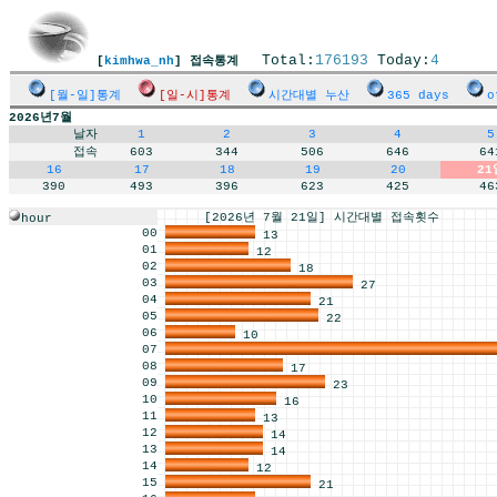
Total:
176193
Today:
4
[
kimhwa_nh
] 접속통계
[월-일]통계
[일-시]통계
시간대별 누산
365 days
o
2026년7월
날자
1
2
3
4
5
접속
603
344
506
646
64
16
17
18
19
20
21
390
493
396
623
425
46
[2026년 7월 21일] 시간대별 접속횟수
hour
00
13
01
12
02
18
03
27
04
21
05
22
06
10
07
08
17
09
23
10
16
11
13
12
14
13
14
14
12
15
21