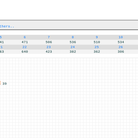
thers..
5
6
7
8
9
10
41
471
506
536
510
534
21
22
23
24
25
26
63
640
423
382
362
306
39