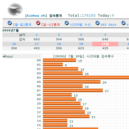
Total:
176193
Today:
4
[
kimhwa_nh
] 접속통계
[월-일]통계
[일-시]통계
시간대별 누산
365 days
o
2026년7월
날자
1
2
3
4
접속
603
344
506
646
6
16
17
18
19
20일
390
493
396
623
425
4
[2026년 7월 20일] 시간대별 접속횟수
hour
00
15
01
9
02
16
03
18
04
05
26
06
18
07
27
08
13
09
15
10
17
11
18
12
19
13
21
14
11
15
11