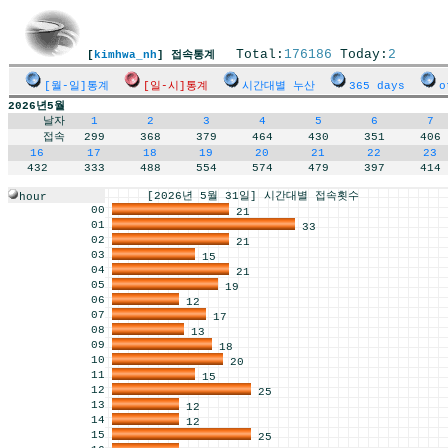
Total:
176186
Today:
2
[
kimhwa_nh
] 접속통계
[월-일]통계
[일-시]통계
시간대별 누산
365 days
o
2026년5월
날자
1
2
3
4
5
6
7
접속
299
368
379
464
430
351
406
16
17
18
19
20
21
22
23
432
333
488
554
574
479
397
414
[2026년 5월 31일] 시간대별 접속횟수
hour
00
21
01
33
02
21
03
15
04
21
05
19
06
12
07
17
08
13
09
18
10
20
11
15
12
25
13
12
14
12
15
25