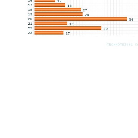
16
12
17
18
18
27
19
28
20
54
21
19
22
39
23
17
TECHNOTE2002 C