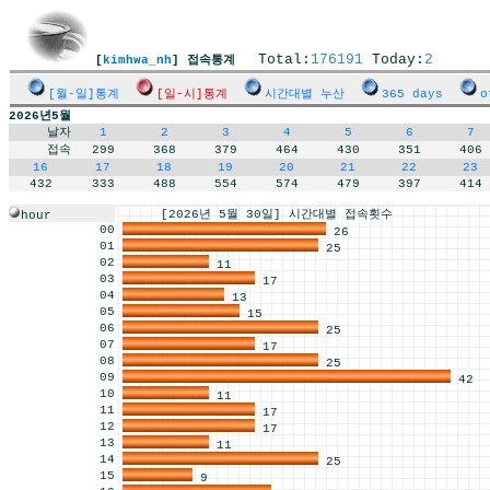
Total:
176191
Today:
2
[
kimhwa_nh
] 접속통계
[월-일]통계
[일-시]통계
시간대별 누산
365 days
o
2026년5월
날자
1
2
3
4
5
6
7
접속
299
368
379
464
430
351
406
16
17
18
19
20
21
22
23
432
333
488
554
574
479
397
414
[2026년 5월 30일] 시간대별 접속횟수
hour
00
26
01
25
02
11
03
17
04
13
05
15
06
25
07
17
08
25
09
42
10
11
11
17
12
17
13
11
14
25
15
9