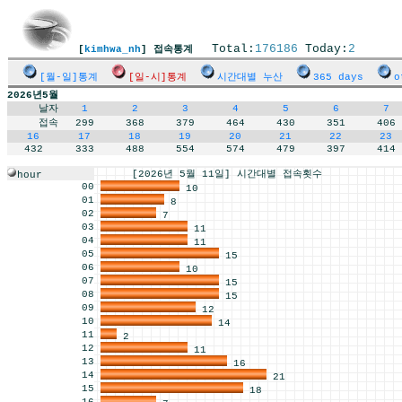
Total:
176186
Today:
2
[
kimhwa_nh
] 접속통계
[월-일]통계
[일-시]통계
시간대별 누산
365 days
o
2026년5월
날자
1
2
3
4
5
6
7
접속
299
368
379
464
430
351
406
16
17
18
19
20
21
22
23
432
333
488
554
574
479
397
414
[2026년 5월 11일] 시간대별 접속횟수
hour
00
10
01
8
02
7
03
11
04
11
05
15
06
10
07
15
08
15
09
12
10
14
11
2
12
11
13
16
14
21
15
18