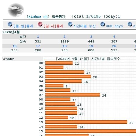
Total:
176195
Today:
1
[
kimhwa_nh
] 접속통계
[월-일]통계
[일-시]통계
시간대별 누산
365 days
o
2026년4월
날자
1
2
3
4
접속
531
1089
448
307
16
17
18
19
20
353
288
265
608
513
[2026년 4월 14일] 시간대별 접속횟수
hour
00
12
01
8
02
17
03
20
04
16
05
8
06
11
07
24
08
11
09
13
10
14
11
14
12
10
13
36
14
14
15