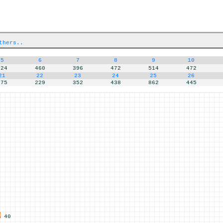
thers..
5
6
7
8
9
10
624
460
396
472
514
472
21
22
23
24
25
26
275
229
352
438
862
445
40